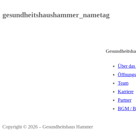
gesundheitshaushammer_nametag
Gesundheitsh
Über das
Öffnungs
Team
Karriere
Partner
BGM / 
Copyright © 2026 – Gesundheitshaus Hammer