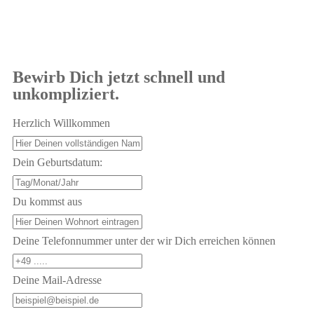
Physiotherapeuten
Osteopathen
(Reha-) Übungsleiter
Bewirb Dich jetzt schnell und
Fitnesstrainer
Erfahre mehr
unkompliziert.
Erfahre mehr
Erfahre mehr
Herzlich Willkommen
Erfahre mehr
Dein Geburtsdatum:
Du kommst aus
Deine Telefonnummer unter der wir Dich erreichen können
Deine Mail-Adresse